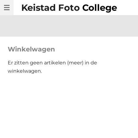
Keistad Foto
College
Ga
direct
naar
de
hoofdinhoud
Winkelwagen
Er zitten geen artikelen (meer) in de
winkelwagen.