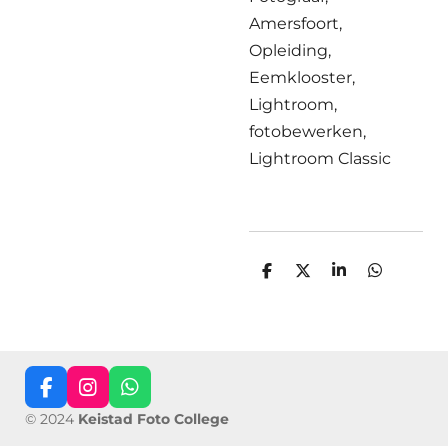
Amersfoort,
Opleiding,
Eemklooster,
Lightroom,
fotobewerken,
Lightroom Classic
D
D
S
D
e
e
h
e
l
e
a
l
e
l
r
e
n
e
n
F
I
W
a
n
h
© 2024
Keistad Foto College
c
s
a