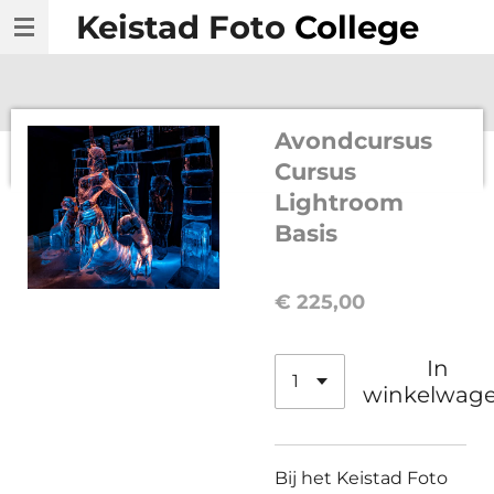
Keistad Foto
College
Ga
direct
naar
de
Avondcursus
hoofdinhoud
Cursus
Lightroom
Basis
€ 225,00
In
winkelwag
Bij het Keistad Foto