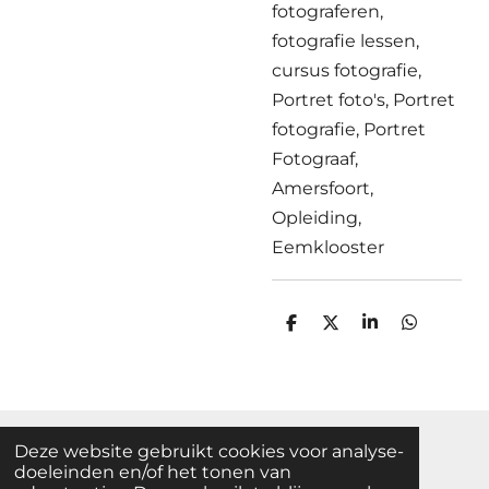
fotograferen,
fotografie lessen,
cursus fotografie,
Portret foto's, Portret
fotografie, Portret
Fotograaf,
Amersfoort,
Opleiding,
Eemklooster
D
D
S
D
e
e
h
e
l
e
a
l
e
l
r
e
n
e
n
Deze website gebruikt cookies voor analyse-
F
I
W
doeleinden en/of het tonen van
a
n
h
© 2024
Keistad Foto College