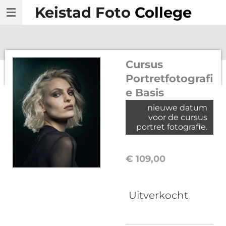
Keistad Foto
College
Ga
direct
naar
de
Cursus
hoofdinhoud
Portretfotografi
e Basis
nieuwe datum
voor de cursus
portret fotografie.
€ 109,00
Uitverkocht