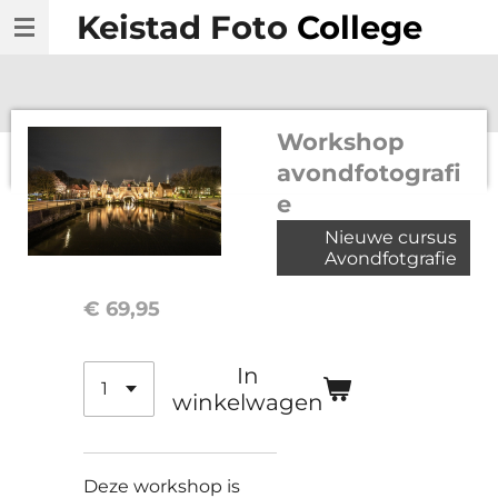
Keistad Foto
College
Ga
direct
naar
de
Workshop
hoofdinhoud
avondfotografi
e
Nieuwe cursus
Avondfotgrafie
€ 69,95
In
winkelwagen
Deze workshop is