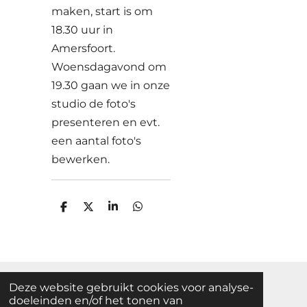
maken, start is om
18.30 uur in
Amersfoort.
Woensdagavond om
19.30 gaan we in onze
studio de foto's
presenteren en evt.
een aantal foto's
bewerken.
D
D
S
D
e
e
h
e
l
e
a
l
e
l
r
e
n
e
n
Deze website gebruikt cookies voor analyse-
F
I
W
doeleinden en/of het tonen van
a
n
h